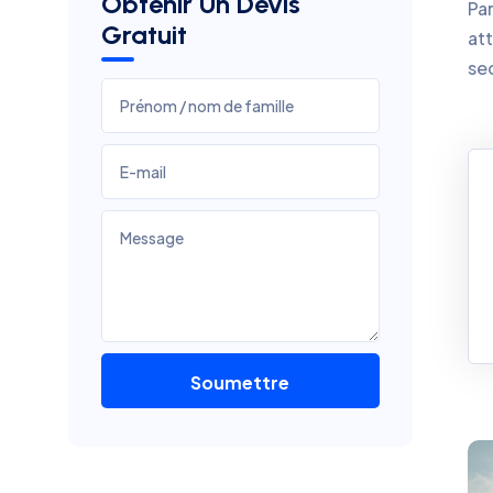
Obtenir Un Devis
Par
Gratuit
att
se
Soumettre