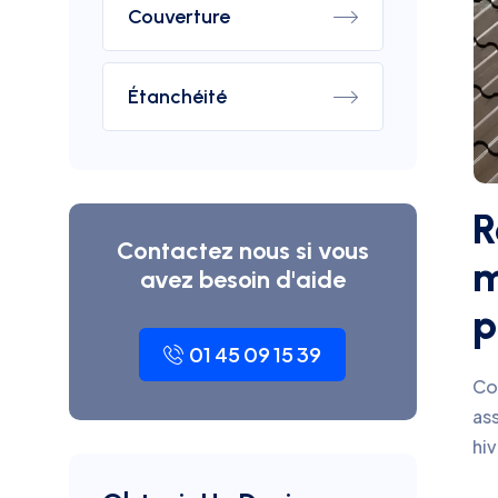
Couverture
Étanchéité
R
Contactez nous si vous
m
avez besoin d'aide
p
01 45 09 15 39
Co
ass
hiv