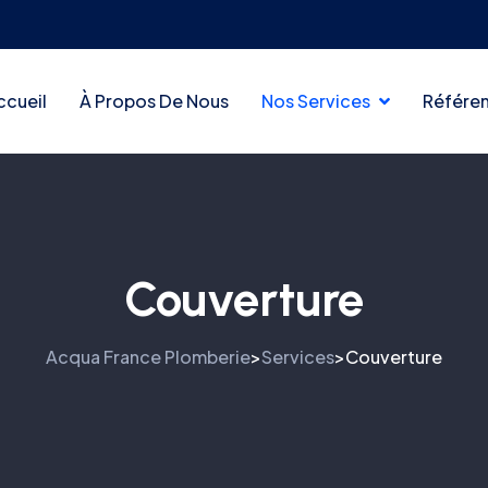
ccueil
À Propos De Nous
Nos Services
Référe
Couverture
Acqua France Plomberie
Services
Couverture
>
>